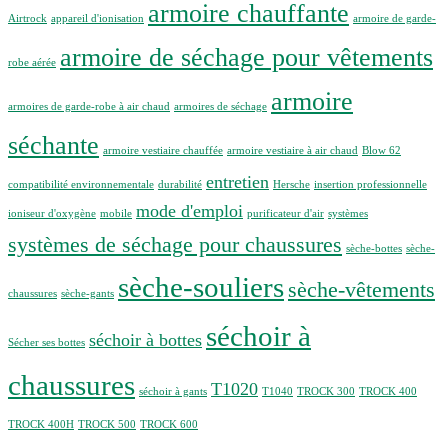
armoire chauffante
Airtrock
appareil d'ionisation
armoire de garde-
armoire de séchage pour vêtements
robe aérée
armoire
armoires de garde-robe à air chaud
armoires de séchage
séchante
armoire vestiaire chauffée
armoire vestiaire à air chaud
Blow 62
entretien
compatibilité environnementale
durabilité
Hersche
insertion professionnelle
mode d'emploi
ioniseur d'oxygène
mobile
purificateur d'air
systèmes
systèmes de séchage pour chaussures
sèche-bottes
sèche-
sèche-souliers
sèche-vêtements
chaussures
sèche-gants
séchoir à
séchoir à bottes
Sécher ses bottes
chaussures
T1020
séchoir à gants
T1040
TROCK 300
TROCK 400
TROCK 400H
TROCK 500
TROCK 600