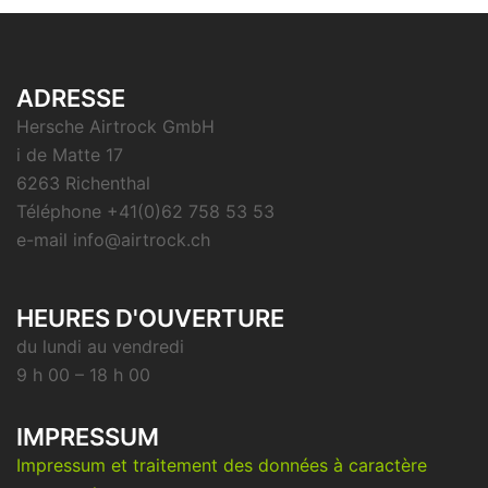
ADRESSE
Hersche Airtrock GmbH
i de Matte 17
6263 Richenthal
Téléphone +41(0)62 758 53 53
e-mail info@airtrock.ch
HEURES D'OUVERTURE
du lundi au vendredi
9 h 00 – 18 h 00
IMPRESSUM
Impressum et traitement des données à caractère