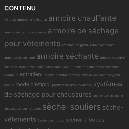
CONTENU
armoire chauffante
Airtrock
appareil d'ionisation
armoire de séchage
armoire de garde-robe aérée
pour vêtements
armoires de garde-robe à air chaud
armoire séchante
armoires de séchage
armoire vestiaire
chauffée
armoire vestiaire à air chaud
Blow 62
compatibilité environnementale
entretien
durabilité
Hersche
insertion professionnelle
ioniseur d'oxygène
systèmes
mode d'emploi
mobile
purificateur d'air
systèmes
de séchage pour chaussures
sèche-bottes
sèche-
sèche-souliers
sèche-
chaussures
sèche-gants
vêtements
séchoir à bottes
Sécher ses bottes