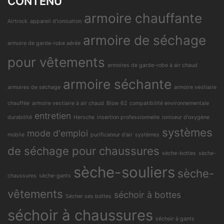
CONTENU
armoire chauffante
Airtrock
appareil d'ionisation
armoire de séchage
armoire de garde-robe aérée
pour vêtements
armoires de garde-robe à air chaud
armoire séchante
armoires de séchage
armoire vestiaire
chauffée
armoire vestiaire à air chaud
Blow 62
compatibilité environnementale
entretien
durabilité
Hersche
insertion professionnelle
ioniseur d'oxygène
systèmes
mode d'emploi
mobile
purificateur d'air
systèmes
de séchage pour chaussures
sèche-bottes
sèche-
sèche-souliers
sèche-
chaussures
sèche-gants
vêtements
séchoir à bottes
Sécher ses bottes
séchoir à chaussures
séchoir à gants