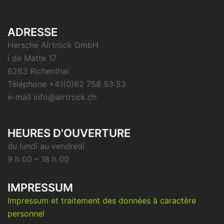
ADRESSE
Hersche Airtrock GmbH
i de Matte 17
6263 Richenthal
Téléphone +41(0)62 758 53 53
e-mail info@airtrock.ch
HEURES D'OUVERTURE
du lundi au vendredi
9 h 00 – 18 h 00
IMPRESSUM
Impressum et traitement des données à caractère
personnel