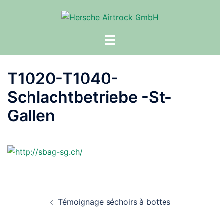
Aller
au
contenu
Ouvrir/fermer
le
menu
T1020-T1040-
Schlachtbetriebe -St-
Gallen
Navigation
Témoignage séchoirs à bottes
d’article