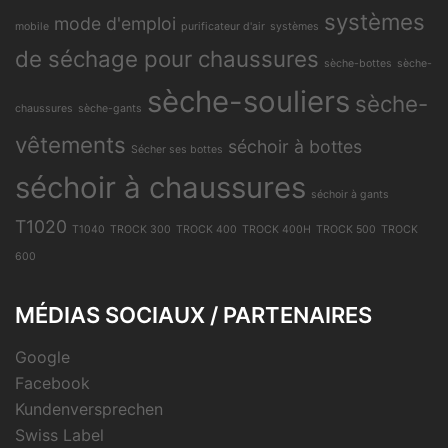
systèmes
mode d'emploi
mobile
purificateur d'air
systèmes
de séchage pour chaussures
sèche-bottes
sèche-
sèche-souliers
sèche-
chaussures
sèche-gants
vêtements
séchoir à bottes
Sécher ses bottes
séchoir à chaussures
séchoir à gants
T1020
T1040
TROCK 300
TROCK 400
TROCK 400H
TROCK 500
TROCK
600
MÉDIAS SOCIAUX / PARTENAIRES
Google
Facebook
Kundenversprechen
Swiss Label