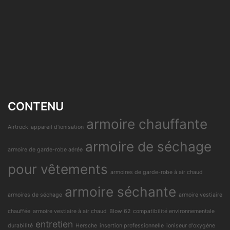
CONTENU
armoire chauffante
Airtrock
appareil d'ionisation
armoire de séchage
armoire de garde-robe aérée
pour vêtements
armoires de garde-robe à air chaud
armoire séchante
armoires de séchage
armoire vestiaire
chauffée
armoire vestiaire à air chaud
Blow 62
compatibilité environnementale
entretien
durabilité
Hersche
insertion professionnelle
ioniseur d'oxygène