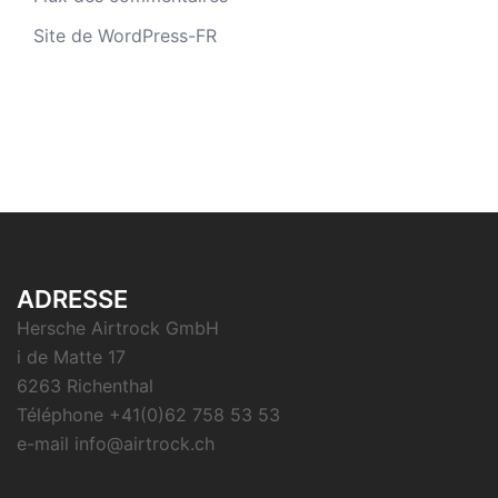
Site de WordPress-FR
ADRESSE
Hersche Airtrock GmbH
i de Matte 17
6263 Richenthal
Téléphone +41(0)62 758 53 53
e-mail info@airtrock.ch