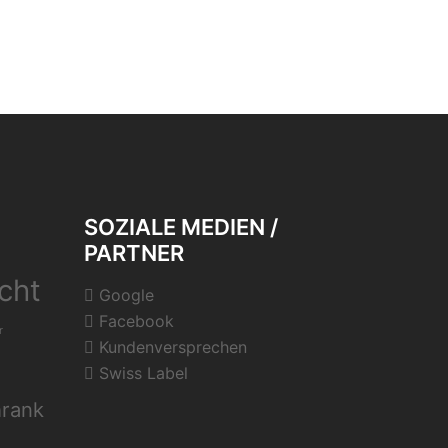
SOZIALE MEDIEN /
PARTNER
cht
Google
Facebook
r
Kundenversprechen
Swiss Label
hrank