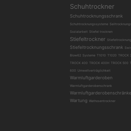
Schuhtrockner
Schuhtrocknungsschrank
Schuhtrocknungssysteme
Seiltrocknung
Sozialarbeit
Stiefel trocknen
Stiefeltrockner
Stiefeltrocknun
Stiefeltrocknungsschrank
Swi
Blow62
Systeme
T1010
T1020
TROCK 
TROCK 400
TROCK 400H
TROCK 500
600
Umweltverträglichkeit
Warmluftgarderoben
Warmluftgarderobenschrank
Warmluftgarderobenschränk
Wartung
Wathosentrockner