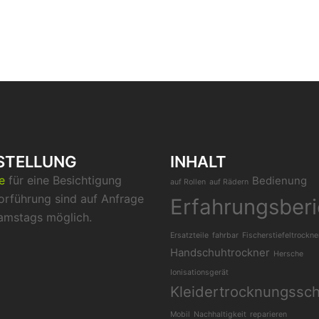
STELLUNG
INHALT
ne
für eine Besichtigung
Bedienung
auf Rollen
auf Rädern
orführung sind auf Anfrage
Erfahrungsberi
amstags möglich.
Ersatzteile
fahrbar
Fischerstiefeltrockne
Handschuhtrockner
Hersche
Ionisationsgerät
Kleidertrocknungssc
Mobil
Nachhaltigkeit
reparieren