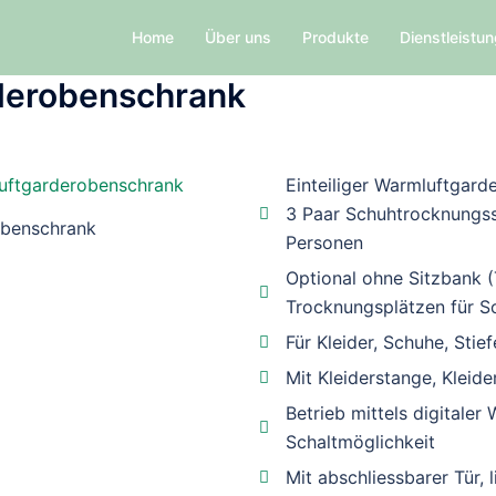
Home
Über uns
Produkte
Dienstleistu
rderobenschrank
Einteiliger Warmluftgard
3 Paar Schuhtrocknungss
obenschrank
Personen
Optional ohne Sitzbank (
Trocknungsplätzen für S
Für Kleider, Schuhe, Sti
Mit Kleiderstange, Klei
Betrieb mittels digitaler
Schaltmöglichkeit
Mit abschliessbarer Tür, 