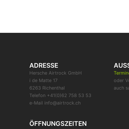
ADRESSE
AUS
Hersche Airtrock GmbH
Termi
i de Matte 17
oder V
6263 Richenthal
auch s
Telefon +41(0)62 758 53 53
e-Mail info@airtrock.ch
ÖFFNUNGSZEITEN