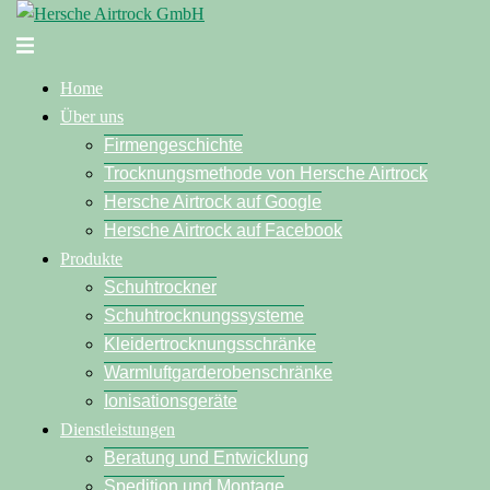
Zum
Inhalt
Menü
springen
umschalten
Home
Über uns
Firmengeschichte
Trocknungsmethode von Hersche Airtrock
Hersche Airtrock auf Google
Hersche Airtrock auf Facebook
Produkte
Schuhtrockner
Schuhtrocknungssysteme
Kleidertrocknungsschränke
Warmluftgarderobenschränke
Ionisationsgeräte
Dienstleistungen
Beratung und Entwicklung
Spedition und Montage