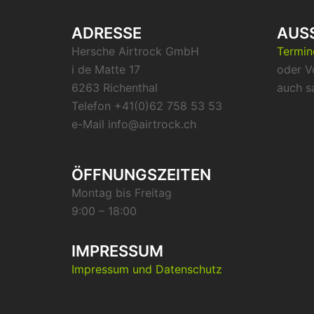
ADRESSE
AUS
Hersche Airtrock GmbH
Termi
i de Matte 17
oder V
6263 Richenthal
auch s
Telefon +41(0)62 758 53 53
e-Mail info@airtrock.ch
ÖFFNUNGSZEITEN
Montag bis Freitag
9:00 – 18:00
IMPRESSUM
Impressum und Datenschutz