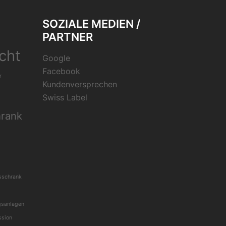
SOZIALE MEDIEN /
PARTNER
cht
Google
Facebook
r
Kundenversprechen
Swiss Label
hrank
sschrank
gsanlagen
ssion