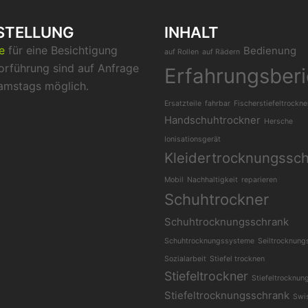
STELLUNG
INHALT
ne
für eine Besichtigung
Bedienung
auf Rollen
auf Rädern
orführung sind auf Anfrage
Erfahrungsberi
amstags möglich.
Ersatzteile
fahrbar
Fischerstiefeltrockne
Handschuhtrockner
Hersche
Ionisationsgerät
Kleidertrocknungssc
Mobil
Nachhaltigkeit
reparieren
Schuhtrockner
Schuhtrocknungsschrank
Schuhtrocknungssysteme
Seiltrocknung
Sozialarbeit
Stiefel trocknen
Stiefeltrockner
Stiefeltrocknun
Stiefeltrocknungsschrank
Swi