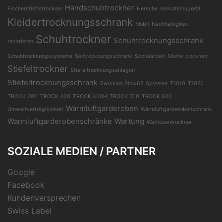
Handschuhtrockner
Fischerstiefeltrockner
Hersche
Ionisationsgerät
Kleidertrocknungsschrank
Mobil
Nachhaltigkeit
Schuhtrockner
Schuhtrocknungsschrank
reparieren
Schuhtrocknungssysteme
Seiltrocknungsschrank
Sozialarbeit
Stiefel trocknen
Stiefeltrockner
Stiefeltrocknungsanlagen
Stiefeltrocknungsschrank
Swission Blow62
Systeme
T1010
T1020
TROCK 300
TROCK 400
TROCK 400H
TROCK 500
TROCK 600
Warmluftgarderoben
Umweltverträglichkeit
Warmluftgarderobenschrank
Warmluftgarderobenschränke
Wartung
Wathosentrockner
SOZIALE MEDIEN / PARTNER
Google
Facebook
Kundenversprechen
Swiss Label