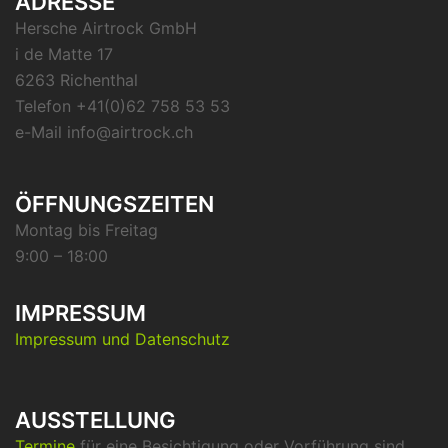
ADRESSE
Hersche Airtrock GmbH
i de Matte 17
6263 Richenthal
Telefon +41(0)62 758 53 53
e-Mail info@airtrock.ch
ÖFFNUNGSZEITEN
Montag bis Freitag
9:00 – 18:00
IMPRESSUM
Impressum und Datenschutz
AUSSTELLUNG
Termine
für eine Besichtigung oder Vorführung sind