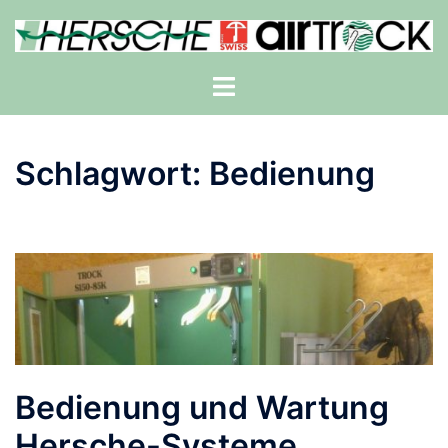
Zum
Inhalt
springen
Menü
umschalten
Schlagwort:
Bedienung
Bedienung und Wartung
Hersche-Systeme