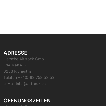
ADRESSE
Hersche Airtrock GmbH
i de Matte 17
6263 Richenthal
Telefon +41(0)62 758 53 53
e-Mail info@airtrock.ch
ÖFFNUNGSZEITEN