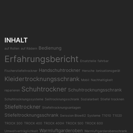
INHALT
Bedienung
auf Rollen
auf Rädern
Erfahrungsbericht
Ersatzteile
fahrbar
Handschuhtrockner
Fischerstiefeltrockner
Hersche
Ionisationsgerät
Kleidertrocknungsschrank
Mobil
Nachhaltigkeit
Schuhtrockner
Schuhtrocknungsschrank
reparieren
Schuhtrocknungssysteme
Seiltrocknungsschrank
Sozialarbeit
Stiefel trocknen
Stiefeltrockner
Stiefeltrocknungsanlagen
Stiefeltrocknungsschrank
Swission Blow62
Systeme
T1010
T1020
TROCK 300
TROCK 400
TROCK 400H
TROCK 500
TROCK 600
Warmluftgarderoben
Umweltverträglichkeit
Warmluftgarderobenschrank