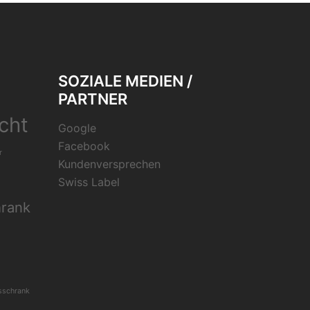
SOZIALE MEDIEN /
PARTNER
cht
Google
Facebook
r
Kundenversprechen
Swiss Label
hrank
sschrank