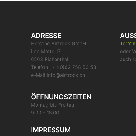
ADRESSE
AUS
Hersche Airtrock GmbH
Termi
i de Matte 17
oder V
6263 Richenthal
auch s
Telefon +41(0)62 758 53 53
e-Mail info@airtrock.ch
ÖFFNUNGSZEITEN
Montag bis Freitag
9:00 – 18:00
IMPRESSUM