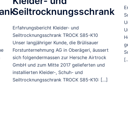
Kleider- und
E
rank
Seiltrocknungsschrank
S
U
Erfahrungsbericht Kleider- und
U
Seiltrocknungsschrank TROCK S85-K10
H
Unser langjähriger Kunde, die Brülisauer
g
he
Forstunternehmung AG in Oberägeri, äussert
S
n
sich folgendermassen zur Hersche Airtrock
[
GmbH und zum Mitte 2017 gelieferten und
installierten Kleider-, Schuh- und
Seiltrocknungsschrank TROCK S85-K10: […]