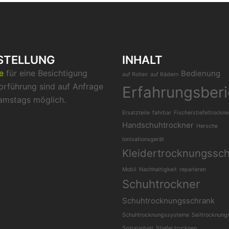
STELLUNG
INHALT
ne
für eine Besichtigung
Bedienung
auf Rollen
auf Rädern
orführung sind auf Anfrage
Erfahrungsberi
amstags möglich.
Ersatzteile
fahrbar
Fischerstiefeltrockne
Handschuhtrockner
Hersche
Ionisationsgerät
Kleidertrocknungssc
Mobil
Nachhaltigkeit
reparieren
Schuhtrockner
Schuhtrocknungsschrank
Schuhtrocknungssysteme
Seiltrocknung
Sozialarbeit
Stiefel trocknen