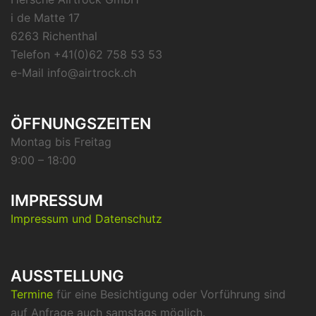
i de Matte 17
6263 Richenthal
Telefon +41(0)62 758 53 53
e-Mail info@airtrock.ch
ÖFFNUNGSZEITEN
Montag bis Freitag
9:00 – 18:00
IMPRESSUM
Impressum und Datenschutz
AUSSTELLUNG
Termine
für eine Besichtigung oder Vorführung sind
auf Anfrage auch samstags möglich.