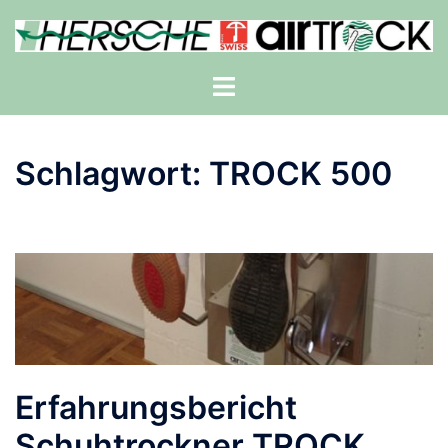
Zum
Inhalt
springen
Menü
umschalten
Schlagwort:
TROCK 500
Erfahrungsbericht
Schuhtrockner TROCK