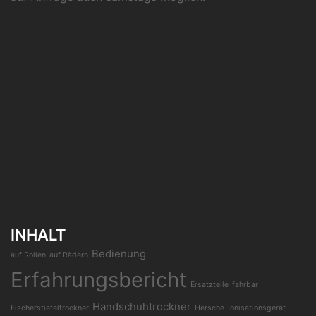
INHALT
Bedienung
auf Rollen
auf Rädern
Erfahrungsbericht
Ersatzteile
fahrbar
Handschuhtrockner
Fischerstiefeltrockner
Hersche
Ionisationsgerät