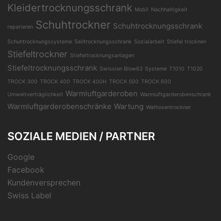
Kleidertrocknungsschrank
Mobil
Nachhaltigkeit
Schuhtrockner
Schuhtrocknungsschrank
reparieren
Schuhtrocknungssysteme
Seiltrocknungsschrank
Sozialarbeit
Stiefel trocknen
Stiefeltrockner
Stiefeltrocknungsanlagen
Stiefeltrocknungsschrank
Swission Blow62
Systeme
T1010
T1020
TROCK 300
TROCK 400
TROCK 400H
TROCK 500
TROCK 600
Warmluftgarderoben
Umweltverträglichkeit
Warmluftgarderobenschrank
Warmluftgarderobenschränke
Wartung
Wathosentrockner
SOZIALE MEDIEN / PARTNER
Google
Facebook
Kundenversprechen
Swiss Label