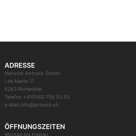
ADRESSE
Hersche Airtrock GmbH
i de Matte 17
6263 Richenthal
Telefon +41(0)62 758 53 53
e-Mail info@airtrock.ch
ÖFFNUNGSZEITEN
Montag bis Freitag