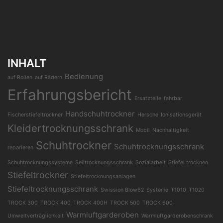
INHALT
Bedienung
auf Rollen
auf Rädern
Erfahrungsbericht
Ersatzteile
fahrbar
Handschuhtrockner
Fischerstiefeltrockner
Hersche
Ionisationsgerät
Kleidertrocknungsschrank
Mobil
Nachhaltigkeit
Schuhtrockner
Schuhtrocknungsschrank
reparieren
Schuhtrocknungssysteme
Seiltrocknungsschrank
Sozialarbeit
Stiefel trocknen
Stiefeltrockner
Stiefeltrocknungsanlagen
Stiefeltrocknungsschrank
Swission Blow62
Systeme
T1010
T1020
TROCK 300
TROCK 400
TROCK 400H
TROCK 500
TROCK 600
Warmluftgarderoben
Umweltverträglichkeit
Warmluftgarderobenschrank