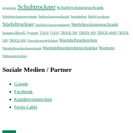
Schuhtrockner
Schuhtrocknungsschrank
reparieren
Schuhtrocknungssysteme
Seiltrocknungsschrank
Sozialarbeit
Stiefel trocknen
Stiefeltrockner
Stiefeltrocknungsschrank
Stiefeltrocknungsanlagen
Swission Blow62
Systeme
T1010
T1020
TROCK 300
TROCK 400
TROCK 400H
TROCK
Warmluftgarderoben
500
TROCK 600
Umweltverträglichkeit
Warmluftgarderobenschränke
Wartung
Warmluftgarderobenschrank
Wathosentrockner
Soziale Medien / Partner
Google
Facebook
Kundenversprechen
Swiss Label