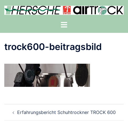
Zum
Inhalt
springen
Menü
umschalten
trock600-beitragsbild
Beitragsnavigation
Erfahrungsbericht Schuhtrockner TROCK 600