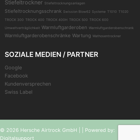
Stiefeltrockner
Stiefeltrocknungsanlagen
Stiefeltrocknungsschrank
Swission Blow62
Systeme
T1010
T1020
TROCK 300
TROCK 400
TROCK 400H
TROCK 500
TROCK 600
Warmluftgarderoben
Umweltverträglichkeit
Warmluftgarderobenschrank
Warmluftgarderobenschränke
Wartung
Wathosentrockner
SOZIALE MEDIEN / PARTNER
Google
Facebook
Kundenversprechen
Swiss Label
© 2026 Hersche Airtrock GmbH
|
| Powered by:
Digitalsupport