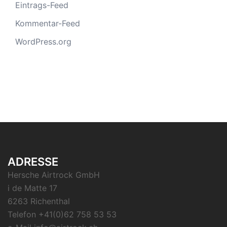
Eintrags-Feed
Kommentar-Feed
WordPress.org
ADRESSE
Hersche Airtrock GmbH
i de Matte 17
6263 Richenthal
Telefon +41(0)62 758 53 53