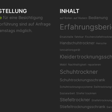
STELLUNG
INHALT
ne
für eine Besichtigung
Bedienung
auf Rollen
auf Rädern
orführung sind auf Anfrage
Erfahrungsberi
amstags möglich.
Ersatzteile
fahrbar
Fischerstiefeltrockne
Handschuhtrockner
Hersche
Ionisationsgerät
Kleidertrocknungssc
Mobil
Nachhaltigkeit
reparieren
Schuhtrockner
Schuhtrocknungsschrank
Schuhtrocknungssysteme
Seiltrocknung
Sozialarbeit
Stiefel trocknen
Stiefeltrockner
Stiefeltrocknun
Stiefeltrocknungsschrank
Swi