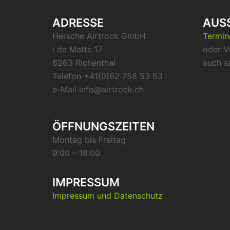
ADRESSE
AUS
Hersche Airtrock GmbH
Termi
i de Matte 17
oder V
6263 Richenthal
auch s
Telefon +41(0)62 758 53 53
e-Mail info@airtrock.ch
ÖFFNUNGSZEITEN
Montag bis Freitag
9:00 – 18:00
IMPRESSUM
Impressum und Datenschutz