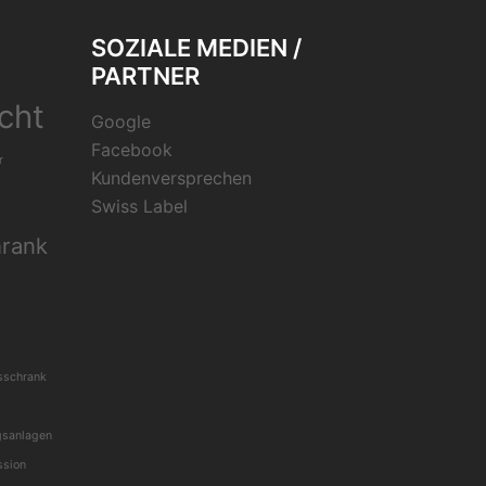
SOZIALE MEDIEN /
PARTNER
cht
Google
Facebook
r
Kundenversprechen
Swiss Label
hrank
sschrank
gsanlagen
ssion